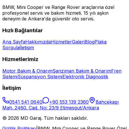
BMW, Mini Cooper ve Range Rover araçlarına özel
profesyonel servis ve bakım hizmeti. 15 yılı aşkın
deneyim ile Ankara'da güvenilir oto servis.
Hızlı Bağlantılar
Ana Sayfa
Hakkımızda
Hizmetler
Galeri
Blog
Plaka
Sorgula
İletişim
Hizmetlerimiz
Motor Bakım & Onarım
Şanzıman Bakım & Onarım
Fren
Sistemi
Süspansiyon Sistemi
Elektronik Diagnostik
İletişim
0541 541 0640
+90 553 139 2360
Bahçekapı
Mah. 2460. Cad. No: 23/9 Etimesgut/Ankara
©
2026
MD Garaj. Tüm hakları saklıdır.
Gizlilik Politikası
|
BMW, Mini Cooper ve Range Rover Özel